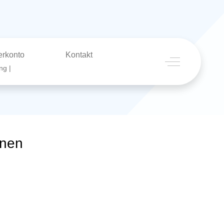
erkonto
Kontakt
Off-Canvas To
ng |
enen