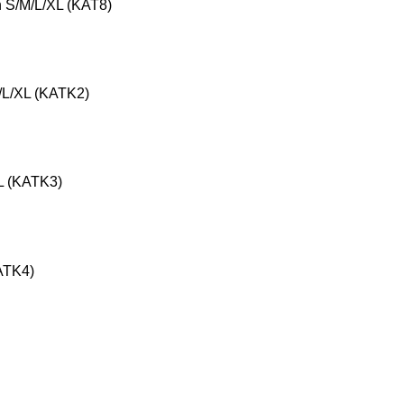
n S/M/L/XL (KAT8)
/L/XL (KATK2)
XL (KATK3)
ATK4)