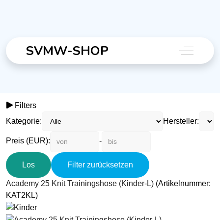
SVMW-SHOP
Off-Canva
Filters
Kategorie:
Hersteller:
Preis (EUR):
-
Filter zurücksetzen
Academy 25 Knit Trainingshose (Kinder-L)
(Artikelnummer:
KAT2KL
)